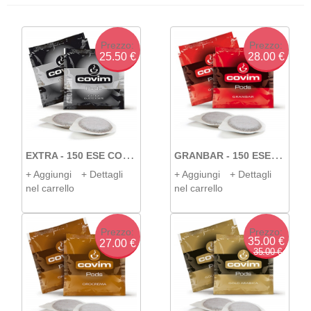
We
ww
pr
Prezzo:
Prezzo:
25.50 €
28.00 €
E
XTRA - 150 ESE COVIM
G
RANBAR - 150 ESE COVIM
+ Aggiungi
+ Dettagli
+ Aggiungi
+ Dettagli
nel carrello
nel carrello
Prezzo:
Prezzo:
35.00 €
27.00 €
35.00 €