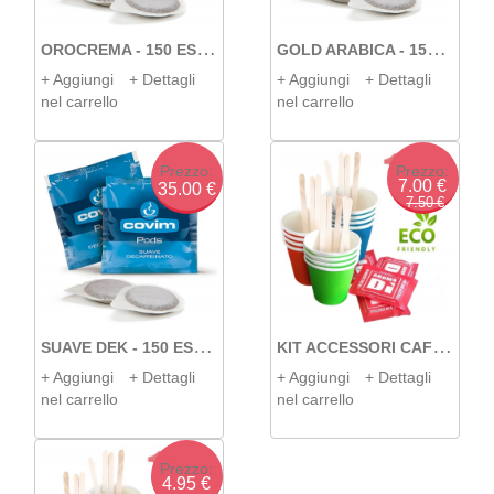
O
ROCREMA - 150 ESE COVIM
G
OLD ARABICA - 150 ESE COVIM
+ Aggiungi
+ Dettagli
+ Aggiungi
+ Dettagli
nel carrello
nel carrello
Prezzo:
Prezzo:
7.00 €
35.00 €
7.50 €
S
UAVE DEK - 150 ESE COVIM
K
IT ACCESSORI CAFFÈ DA 150 ECO
+ Aggiungi
+ Dettagli
+ Aggiungi
+ Dettagli
nel carrello
nel carrello
Prezzo:
4.95 €