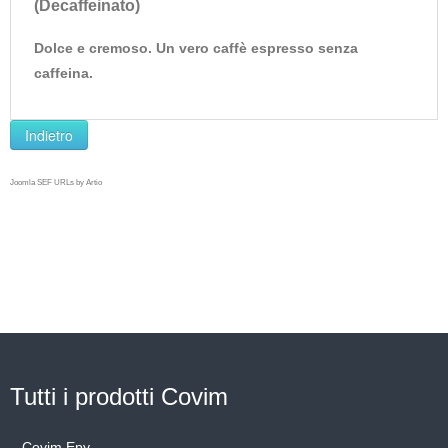
(Decaffeinato)
Dolce e cremoso. Un vero caffè espresso senza
caffeina.
Joomla SEF URLs by Artio
TUTTO IL CAFFE'
COVIM IN OFFERTA!
Tutti i prodotti Covim
Covim Epy