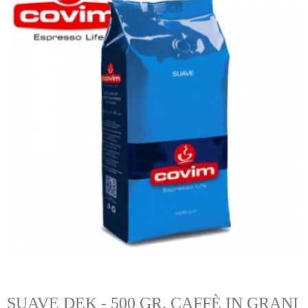
pr
SUAVE DEK - 500 GR. CAFFÈ IN GRANI