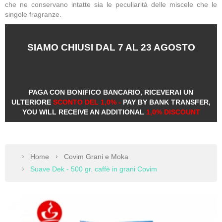
che ne conservano intatte sia le peculiarità delle miscele che le
singole fragranze.
SIAMO CHIUSI DAL 7 AL 23 AGOSTO
PAGA CON BONIFICO BANCARIO, RICEVERAI UN
ULTERIORE
SCONTO DEL 1,0% -
PAY BY BANK TRANSFER,
YOU WILL RECEIVE AN ADDITIONAL
1,0% DISCOUNT
Home
Covim Grani e Moka
Suave Dek - 500 gr. caffè in grani Covim
We
ww