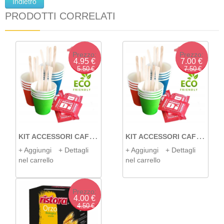
PRODOTTI CORRELATI
Prezzo:
Prezzo:
4.95 €
7.00 €
5.50 €
7.50 €
K
IT ACCESSORI CAFFÈ DA 100 ECO
K
IT ACCESSORI CAFFÈ DA 150 ECO
+ Aggiungi
+ Dettagli
+ Aggiungi
+ Dettagli
nel carrello
nel carrello
Prezzo:
4.00 €
4.50 €