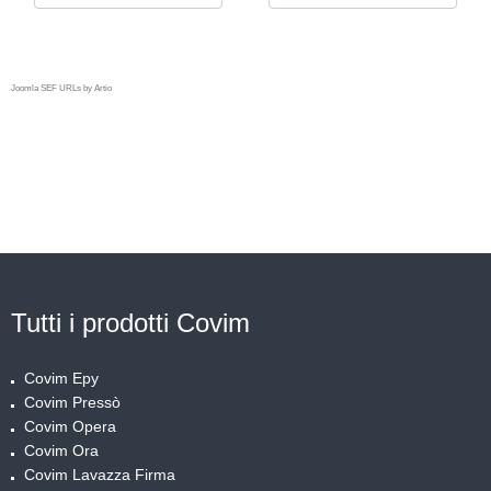
Joomla SEF URLs by Artio
TUTTO IL CAFFE'
COVIM IN OFFERTA!
Tutti i prodotti Covim
Covim Epy
Covim Pressò
Covim Opera
Covim Ora
Covim Lavazza Firma