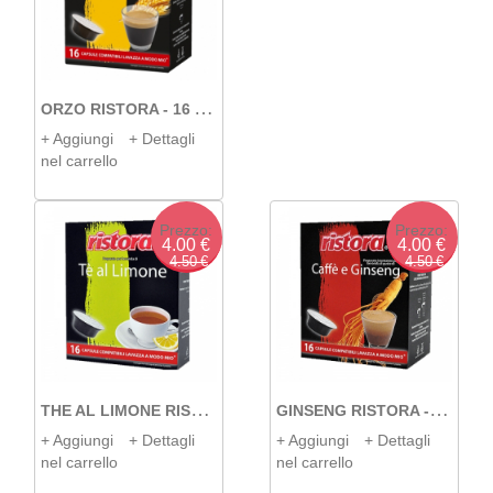
O
RZO RISTORA - 16 A MODO MIO
+ Aggiungi
+ Dettagli
nel carrello
Prezzo:
Prezzo:
4.00 €
4.00 €
4.50 €
4.50 €
T
HE AL LIMONE RISTORA - 16 A MODO MIO
G
INSENG RISTORA - 16 A MODO MIO
+ Aggiungi
+ Dettagli
+ Aggiungi
+ Dettagli
nel carrello
nel carrello