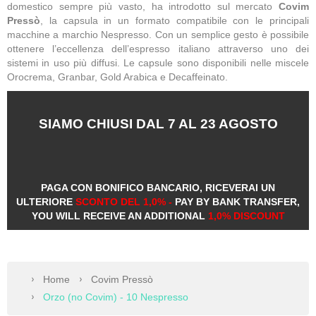
domestico sempre più vasto, ha introdotto sul mercato
Covim
Pressò
, la capsula
in un formato compatibile con le principali
macchine a marchio Nespresso.
Con un semplice gesto è possibile
ottenere l’eccellenza dell’espresso italiano attraverso uno dei
sistemi in uso più diffusi. Le capsule sono disponibili nelle miscele
Orocrema, Granbar, Gold Arabica e Decaffeinato.
SIAMO CHIUSI DAL 7 AL 23 AGOSTO
PAGA CON BONIFICO BANCARIO, RICEVERAI UN
ULTERIORE
SCONTO DEL 1,0% -
PAY BY BANK TRANSFER,
YOU WILL RECEIVE AN ADDITIONAL
1,0% DISCOUNT
Home
Covim Pressò
Orzo (no Covim) - 10 Nespresso