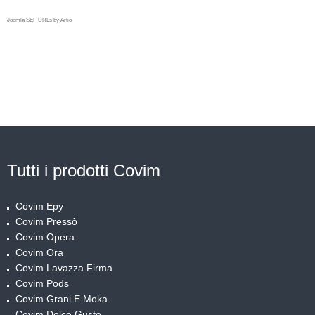
Joomla SEF URLs by Artio
TUTTO IL CAFFE'
COVIM IN OFFERTA!
Tutti i prodotti Covim
Covim Epy
Covim Pressò
Covim Opera
Covim Ora
Covim Lavazza Firma
Covim Pods
Covim Grani E Moka
Covim Dolce Gusto