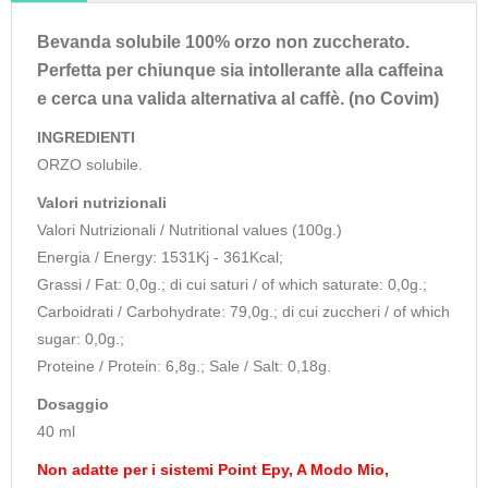
Bevanda solubile 100% orzo non zuccherato.
Perfetta per chiunque sia intollerante alla caffeina
e cerca una valida alternativa al caffè. (no Covim)
INGREDIENTI
ORZO solubile.
Valori nutrizionali
Valori Nutrizionali / Nutritional values ​​(100g.)
Energia / Energy: 1531Kj - 361Kcal;
Grassi / Fat: 0,0g.; di cui saturi / of which saturate: 0,0g.;
Carboidrati / Carbohydrate: 79,0g.; di cui zuccheri / of which
sugar: 0,0g.;
Proteine / Protein: 6,8g.; Sale / Salt: 0,18g.
Dosaggio
40 ml
Non adatte per i sistemi Point Epy, A Modo Mio,