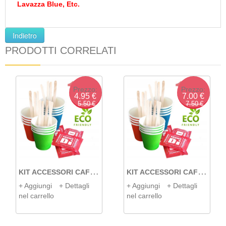
Lavazza Blue, Etc.
PRODOTTI CORRELATI
Prezzo:
Prezzo:
4.95 €
7.00 €
5.50 €
7.50 €
K
IT ACCESSORI CAFFÈ DA 100 ECO
K
IT ACCESSORI CAFFÈ DA 150 ECO
+ Aggiungi
+ Dettagli
+ Aggiungi
+ Dettagli
nel carrello
nel carrello