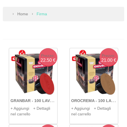
Home
Firma
We
ww
pr
Prezzo:
Prezzo:
22.50 €
21.00 €
G
RANBAR - 100 LAVAZZA FIRMA
O
ROCREMA - 100 LAVAZZA FIRMA COVIM
+ Aggiungi
+ Dettagli
+ Aggiungi
+ Dettagli
nel carrello
nel carrello