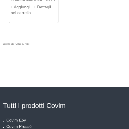
+ Aggiungi
+ Dettagli
nel carrello
Joomla SEF URLs by Artio
TUTTO IL CAFFE'
COVIM IN OFFERTA!
Tutti i prodotti Covim
Covim Epy
Covim Pressò