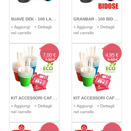
S
UAVE DEK - 100 LAVAZZA BLUE COVIM
G
RANBAR - 100 BIDOSE LAVAZZA BLUE COVIM
+ Aggiungi
+ Dettagli
+ Aggiungi
+ Dettagli
nel carrello
nel carrello
Prezzo:
Prezzo:
7.00 €
4.95 €
7.50 €
5.50 €
K
IT ACCESSORI CAFFÈ DA 150 ECO
K
IT ACCESSORI CAFFÈ DA 100 ECO
+ Aggiungi
+ Dettagli
+ Aggiungi
+ Dettagli
nel carrello
nel carrello
Prezzo:
Prezzo: