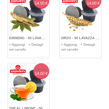
14.50 €
14.00 €
G
INSENG - 50 LAVAZZA BLUE
O
RZO - 50 LAVAZZA BLUE
+ Aggiungi
+ Dettagli
+ Aggiungi
+ Dettagli
nel carrello
nel carrello
Prezzo:
14.00 €
T
HE AL LIMONE - 50 LAVAZZA BLUE