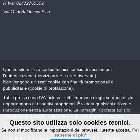
P. Iva: 02472760509
Via G. di Balduccio Pisa
Questo sito utilizza cookie tecnici: cookie di session per
l'autenticazione (servizi online e aree riservate)
Non vengono utilizzati cookie con finalità promozionali o
pubblicitarie (cookie di profilazione).
Tutti i prezzi sono IVA inclusa. Tutti i marchi e i loghi su questo sito
appartengono ai rispettivi proprietari. È vietata qualsiasi utilizzo o
riproduzione senza autorizzazione. Le immagini riportate sul sito
sono inserite a scopo illustrativo e sono puramente indicative. -
Questo sito utilizza solo cookies tecnici.
commilitoni.com
-
cialdecaffecovim.com
-
Covim Pressò
-
Covim
Opera
-
Caffè Cialde Compatibili su Cialdeshop.net
Se non si modificano le impostazioni del browser, l'utente accetta.
Per
saperne di piu'
Copyright © 2026 Aromadì - P. Iva 02472760509 - Pisa Italy -