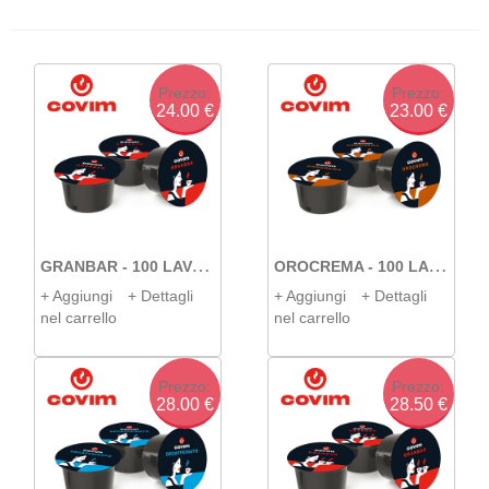
We
ww
pr
Prezzo:
Prezzo:
24.00 €
23.00 €
G
RANBAR - 100 LAVAZZA BLUE COVIM
O
ROCREMA - 100 LAVAZZA BLUE COVIM
+ Aggiungi
+ Dettagli
+ Aggiungi
+ Dettagli
nel carrello
nel carrello
Prezzo:
Prezzo:
28.00 €
28.50 €