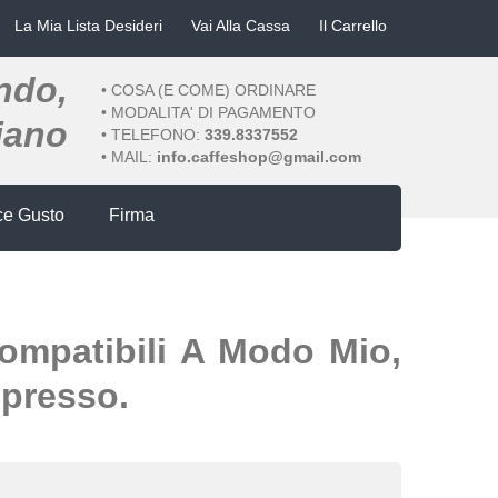
La Mia Lista Desideri
Vai Alla Cassa
Il Carrello
ondo,
•
COSA (E COME) ORDINARE
•
MODALITA' DI PAGAMENTO
liano
• TELEFONO:
339.8337552
• MAIL:
info.caffeshop@gmail.com
ce Gusto
Firma
compatibili A Modo Mio,
spresso.