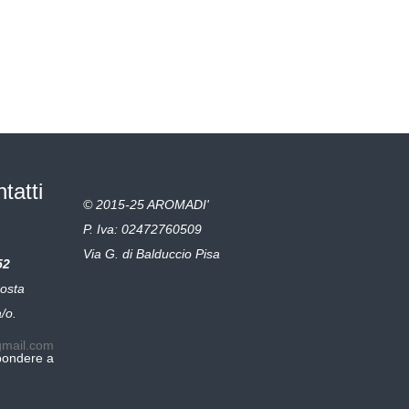
FFERTA!
ntatti
© 2015-25 AROMADI'
P. Iva: 02472760509
Via G. di Balduccio Pisa
52
posta
a/o.
gmail.com
pondere a