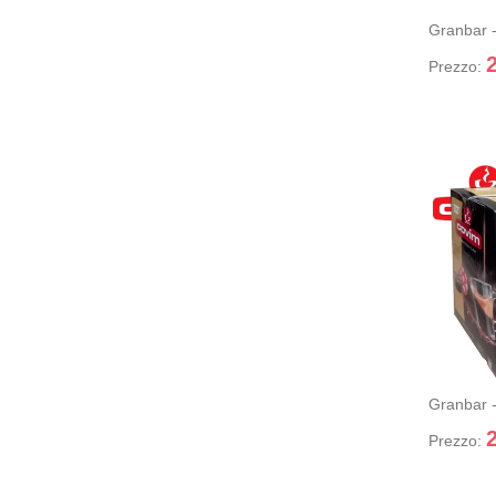
carr
Granbar 
Prezzo:
GRANBA
+ Aggi
car
Granbar 
Prezzo: