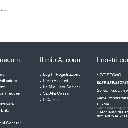
 by Artio
IL CAFFE' COVIM IN O
mecum
Il mio Account
I nostri co
amo
Log In/Registrazione
• TELEFONO
all'estero
Il Mio Account
0039
339.83375
nti
La Mia Lista Desideri
Se non ricevi ris
e Frequenti
Vai Alla Cassa
verrai ricontattat
Il Carrello
rdinare
• E-MAIL
info.caffeshop@
bilità
Cerchiamo di ris
tutti entro le 24H
oni Generali