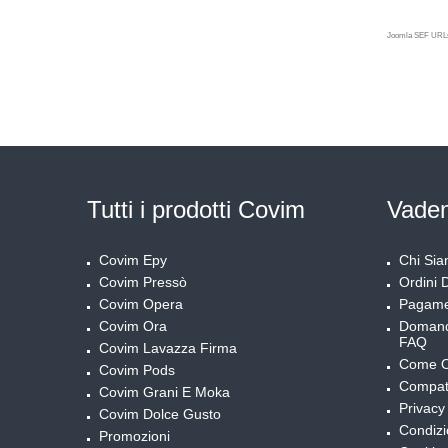
Joomla SEF URLs
TUTTO 
Tutti i prodotti Covim
Vade
Covim Epy
Chi Si
Covim Pressò
Ordini D
Covim Opera
Pagame
Covim Ora
Domand
FAQ
Covim Lavazza Firma
Come O
Covim Pods
Compati
Covim Grani E Moka
Privacy
Covim Dolce Gusto
Condizi
Promozioni