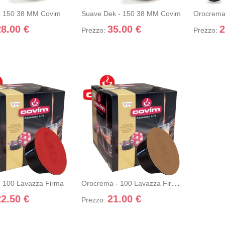
ello
carrello
+ Aggiung
- 150 38 MM Covim
Suave Dek - 150 38 MM Covim
28.00 €
35.00 €
2
Prezzo:
Prezzo:
R - 100 LAVAZZA FIRMA
OROCREMA - 100 LAVAZZA FIRMA C
ungi nel
+ Dettagli
rello
+ Aggiungi nel carrello
+ Dettagli
O
Rocrema - 100 Lavazza Firma Covim
- 100 Lavazza Firma
22.50 €
21.00 €
Prezzo: