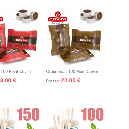
R - 100 POINT COVIM
OROCREMA - 100 POINT COVIM
ngi nel
+ Dettagli
+ Aggiungi nel
+ Dettagli
ello
carrello
 100 Point Covim
Orocrema - 100 Point Covim
3.00 €
22.00 €
Prezzo: