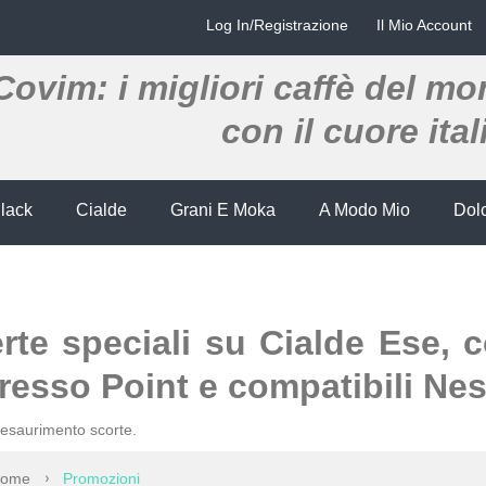
Log In/Registrazione
Il Mio Account
Covim: i migliori caffè del m
con il cuore ita
Black
Cialde
Grani E Moka
A Modo Mio
Dol
erte speciali su Cialde Ese, 
resso Point e compatibili Ne
 esaurimento scorte.
ome
Promozioni