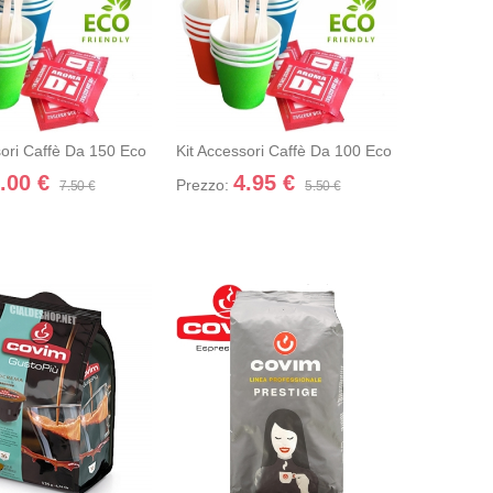
CESSORI CAFFÈ DA 150 ECO
KIT ACCESSORI CAFFÈ DA 100 ECO
IM
 nel carrello
+ Dettagli
+ Aggiungi nel carrello
+ Dettagli
sori Caffè Da 150 Eco
Kit Accessori Caffè Da 100 Eco
.00 €
4.95 €
Prezzo:
7.50 €
5.50 €
MA - 96 DOLCE GUSTO COVIM
PRESTIGE - 1 KG CAFFÈ IN GRANI C