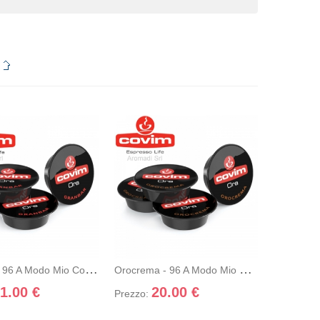
Webseite
www.webdesigner-
profi.de
R - 96 A MODO MIO COVIM
OROCREMA - 96 A MODO MIO COVIM
ungi nel
+ Dettagli
rello
+ Aggiungi nel carrello
+ Dettagli
G
Ranbar - 96 A Modo Mio Covim
O
Rocrema - 96 A Modo Mio Covim
1.00 €
20.00 €
Prezzo: