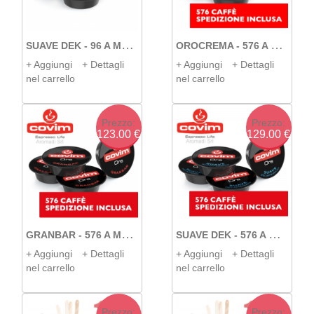
S
UAVE DEK - 96 A MODO MIO COVIM
O
ROCREMA - 576 A MODO MIO COVIM
+ Aggiungi
+ Dettagli
+ Aggiungi
+ Dettagli
nel carrello
nel carrello
Prezzo:
Prezzo:
123.00 €
129.00 €
G
RANBAR - 576 A MODO MIO COVIM
S
UAVE DEK - 576 A MODO MIO COVIM
+ Aggiungi
+ Dettagli
+ Aggiungi
+ Dettagli
nel carrello
nel carrello
Prezzo:
Prezzo: