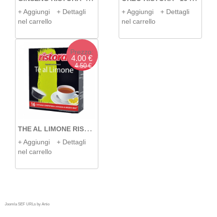
+ Aggiungi
+ Dettagli
+ Aggiungi
+ Dettagli
nel carrello
nel carrello
Prezzo:
4.00 €
4.50 €
T
HE AL LIMONE RISTORA - 16 A MODO MIO
+ Aggiungi
+ Dettagli
nel carrello
Joomla SEF URLs by Artio